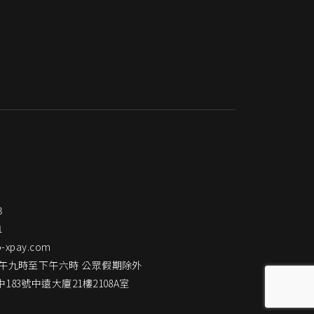
3
1
o-xpay.com
上午九時至下午六時 公眾假期除外
83號中遠大廈21樓2108A室