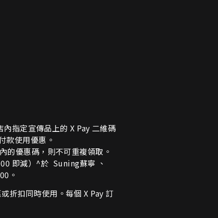
店內指定宣傳品上的 X Pay 二維碼
付款使用優惠。
限內的優惠碼，則不可重複領取。
000 即減）^於 Suning蘇寧 、
200。
扣同時使用。每個 X Pay 訂