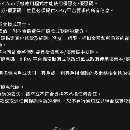
llet App手機應用程式才能使用優惠券/優惠碼。
惠券/優惠碼，並且必須提供X Pay平台要求的所有信息。
。
換或兌換成現金。
的價值，則不會退還任何退款或剩餘的積分。
/優惠碼指定其他條款及細則（例如，期限，折扣金額和所涵蓋的
換。
ay 平台可能會將個別品牌從優惠券/優惠碼中排除。
/優惠碼，X Pay 平台保留取消或修改訂單或取消使用優惠券/
使用多個帳戶或與同一客戶或一組客戶相關聯的多個結帳兌換的優
/優惠代碼。
惠券/優惠碼的丟失，被盜或不符合資格不承擔任何責任。
更改這些條款或取消任何促銷活動的權利，恕不另行通知或以現金或實