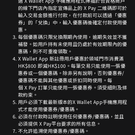
過
X Wallet App
手機應用程式掃描於合資格商戶
的線下門店內指定宣傳品上的
X Pay
二維碼即可於
輸入交易金額進行付款，在付款前可以透過「優惠
券」的「兌換」中，輸入優惠碼後確定付款使用優
惠。
每個優惠碼只限兌換限期內使用，逾期失效並不獲
補發。如用戶持有未使用且仍處於有效期限內的優
惠碼，則不可重複領取。
X Wallet App
新註冊用戶優惠於領域門市消費滿
HK$800
即減HK$100
。
每筆交易只能使用一張優
惠券或一個優惠碼。
除非另有說明，否則優惠券
/
優惠碼不能與其他優惠或折扣同時使用。
每
個
X Pay
訂單只能使用一張優惠券。須受細則及條
款約束。
用戶必須下載最新版本的
X Wallet App
手機應用程
式才能使用優惠券
/
優惠碼。
必須在付款時註明使用任何優惠券
/
優惠碼，並且
必須提供
X Pay
平台要求的所有信息。
不允許追溯使用優惠券
/
優惠碼。