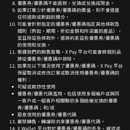
優惠券
/
優惠碼不能退款，兌換或兌換成現金。
如果訂單少於優惠券
/
優惠碼的價值，則不會退還
任何退款或剩餘的積分。
可能會針對指定的優惠券
/
優惠碼指定其他條款及
細則（例如，期限，折扣金額和所涵蓋的產品），
並且除這些條款外，還將約束這些優惠券
/
優惠碼
的使用和兌換。
根據我們的銷售策略，
X Pay
平台可能會將個別品
牌從優惠券
/
優惠碼中排除。
如果在以下情況使用了優惠券
/
優惠碼，
X Pay
平台
保留取消或修改訂單或取消使用優惠券
/
優惠碼的
權利：
可疑或欺詐性使用
優惠券
/
優惠代碼濫用，包括使用多個帳戶或與同
一客戶或一組客戶相關聯的多個結帳兌換的優惠
券
/
優惠碼；和
/
或
惡意使用的優惠券
/
優惠代碼
嚴禁轉售，轉讓和共享優惠券
/
優惠代碼。
X Wallet
平台對於優惠券
/
優惠碼的丟失，被盜或