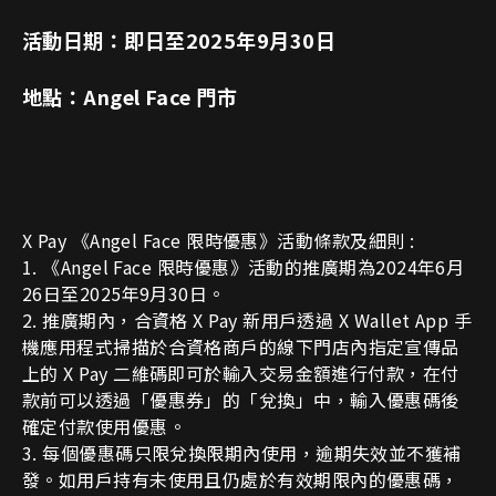
活動日期：即日至2025年9月30日
地點：Angel Face 門市
X Pay 《Angel Face 限時優惠》活動條款及細則 :
1. 《Angel Face 限時優惠》活動的推廣期為2024年6月
26日至2025年9月30日。
2. 推廣期內，合資格 X Pay 新用戶透過 X Wallet App 手
機應用程式掃描於合資格商戶的線下門店內指定宣傳品
上的 X Pay 二維碼即可於輸入交易金額進行付款，在付
款前可以透過「優惠券」的「兌換」中，輸入優惠碼後
確定付款使用優惠。
3. 每個優惠碼只限兌換限期內使用，逾期失效並不獲補
發。如用戶持有未使用且仍處於有效期限內的優惠碼，