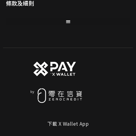
條款及細則
下載 X Wallet App