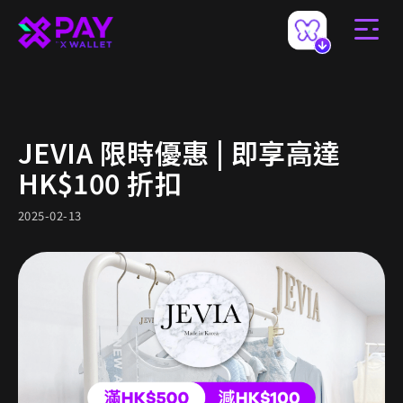
JEVIA 限時優惠 | 即享高達
HK$100 折扣
2025-02-13