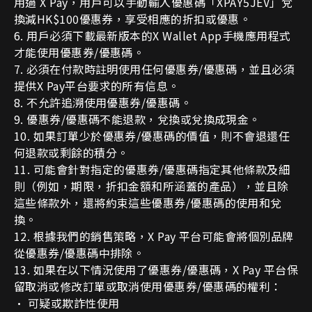
用過 X Pay，用戶可以手動輸入優惠碼「XPAY5JEV」兌
換減HK$100優惠券，享受相應的折扣或優惠。
6. 用戶必須下載最新版本的X Wallet App手機應用程式
才能使用優惠券/優惠碼。
7. 必須在付款時註明使用任何優惠券/優惠碼，並且必須
提供X Pay平台要求的所有信息。
8. 不允許追溯使用優惠券/優惠碼。
9. 優惠券/優惠碼不能退款，兌換或兌換成現金。
10. 如果訂單少於優惠券/優惠碼的價值，則不會退還任
何退款或剩餘的積分。
11. 可能會針對指定的優惠券/優惠碼指定其他條款及細
則（例如，期限，折扣金額和所涵蓋的產品），並且除
這些條款外，還將約束這些優惠券/優惠碼的使用和兌
換。
12. 根據我們的銷售策略，X Pay 平台可能會將個別品牌
從優惠券/優惠碼中排除。
13. 如果在以下情況使用了優惠券/優惠碼，X Pay 平台保
留取消或修改訂單或取消使用優惠券/優惠碼的權利：
• 可疑或欺詐性使用