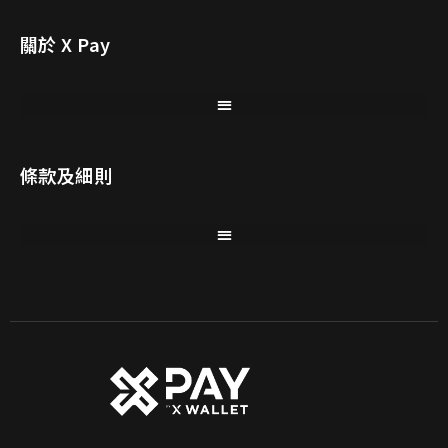
關於 X Pay
條款及細則