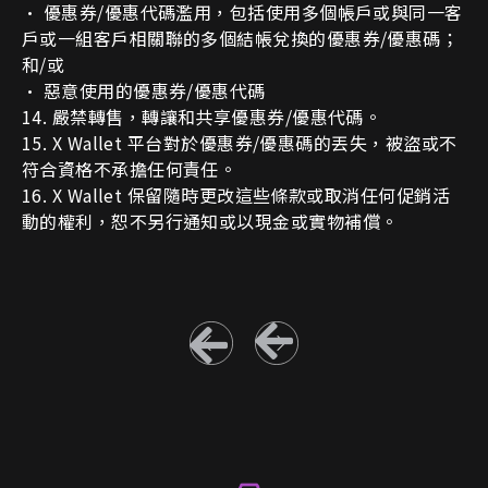
• 優惠券/優惠代碼濫用，包括使用多個帳戶或與同一客
戶或一組客戶相關聯的多個結帳兌換的優惠券/優惠碼；
和/或
• 惡意使用的優惠券/優惠代碼
14. 嚴禁轉售，轉讓和共享優惠券/優惠代碼。
15. X Wallet 平台對於優惠券/優惠碼的丟失，被盜或不
符合資格不承擔任何責任。
16. X Wallet 保留隨時更改這些條款或取消任何促銷活
動的權利，恕不另行通知或以現金或實物補償。