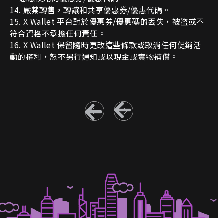
14. 嚴禁轉售，轉讓和共享優惠券/優惠代碼。
15. X Wallet 平台對於優惠券/優惠碼的丟失，被盜或不
符合資格不承擔任何責任。
16. X Wallet 保留隨時更改這些條款或取消任何促銷活
動的權利，恕不另行通知或以現金或實物補償。