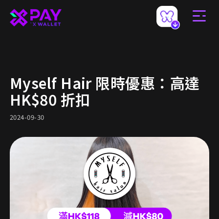
Myself Hair 限時優惠：高達
HK$80 折扣
2024-09-30