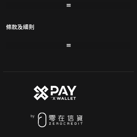
條款及細則