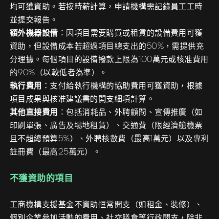
均可獲資助。若按時薪計算，申請機構需記錄員工工時
並提交報告。
額外機器設備
：因項目需要購買或租賃的設備費用可獲
資助，但設備成本若超過項目總支出的50%，需提供充
分理據。每個項目的設備撥款上限為100萬元或核准費用
的90%（以較低者為準）。
執行費用
：支付給執行機構的協助費用可獲資助，根據
項目成果與核准建議書的開支細項計算。
其他直接費用
：包括消耗品、外聘顧問、宣傳推廣（如
印刷單張、廣告及場地租賃）、交通費（限經濟艙機票
且不超總預算5%）、外聘核數費（最高1萬元）以及專利
註冊費（最高25萬元）。
不獲資助的項目
工商機構支援基金不資助恒常開支（如租金、裝修）、
個別企業參加活動的費用、社交膳食等行政開支，除非