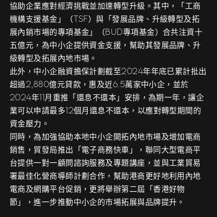
協助企業應對經濟挑戰並加速轉型升級。其中，「工商
機構支援基金」（TSF）與「發展品牌、升級轉型及拓
展內銷市場的專項基金」（BUD專項基金）合共注資十
五億元，為中小企提供資金支援，幫助其發展品牌、升
級轉型及拓展內地市場。
此外，中小企融資擔保計劃截至2024年年底已累計批出
超過2,880億元貸款，惠及近6.5萬家中小企，並於
2024年11月重推「還息不還本」安排，為期一年，讓企
業可以申請最多12個月還息不還本，以應對轉型期間的
資金壓力。
同時，為加強協助本地中小企開拓內地市場及增加電商
銷售，貿發局推出「電子商務快車」，聯同大型電商平
台提供一對一顧問諮詢服務及專題講座，並與工業貿易
署最佳化營商導師計劃合作，幫助港商更好地利用內地
電商及網購平台促銷，更將舉辦第二屆「香港好物
節」，進一步推動中小企的市場拓展與品牌提升。