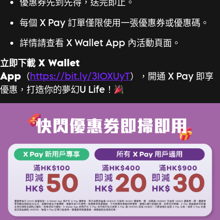
優惠券先到先得，送完即止。
每個 X Pay 訂單僅限使用一張優惠券或優惠碼。
詳情請查看 X Wallet App 內活動頁面。
立即下載 X Wallet
App
（
https://bit.ly/3IOXUyT
），開通 X Pay 即享
優惠，打造你的夢幻U Life！