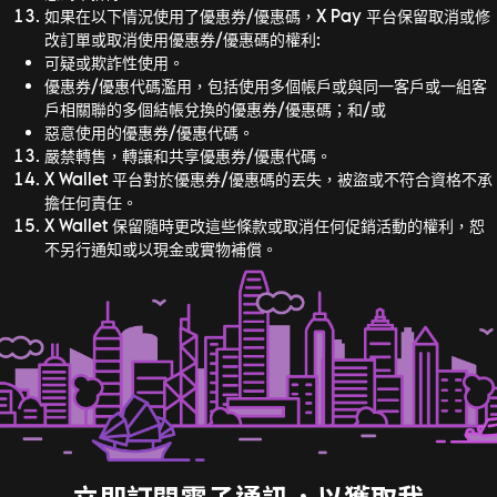
如果在以下情況使用了優惠券/優惠碼，X Pay 平台保留取消或修
改訂單或取消使用優惠券/優惠碼的權利:
可疑或欺詐性使用。
優惠券/優惠代碼濫用，包括使用多個帳戶或與同一客戶或一組客
戶相關聯的多個結帳兌換的優惠券/優惠碼；和/或
惡意使用的優惠券/優惠代碼。
嚴禁轉售，轉讓和共享優惠券/優惠代碼。
X Wallet 平台對於優惠券/優惠碼的丟失，被盜或不符合資格不承
擔任何責任。
X Wallet 保留隨時更改這些條款或取消任何促銷活動的權利，恕
不另行通知或以現金或實物補償。
立即訂閱電子通訊，以獲取我