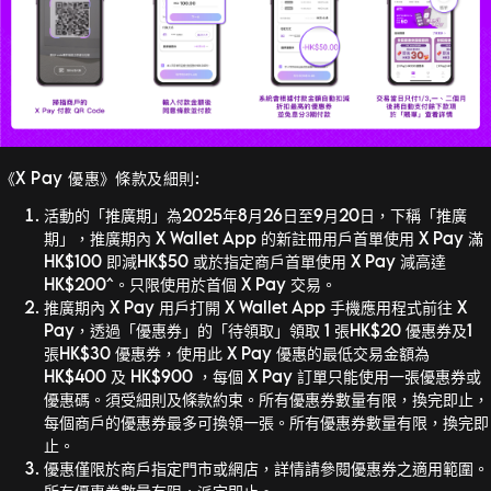
《X Pay 優惠》條款及細則:
活動的「推廣期」為2025年8月26日至9月20日，下稱「推廣
期」，推廣期內 X Wallet App 的新註冊用戶首單使用 X Pay 滿
HK$100 即減HK$50 或於指定商戶首單使用 X Pay 減高達
HK$200^。只限使用於首個 X Pay 交易。
推廣期內 X Pay 用戶打開 X Wallet App 手機應用程式前往 X
Pay，透過「優惠券」的「待領取」領取 1 張HK$20 優惠券及1
張HK$30 優惠券，使用此 X Pay 優惠的最低交易金額為
HK$400 及 HK$900 ，每個 X Pay 訂單只能使用一張優惠券或
優惠碼。須受細則及條款約束。所有優惠券數量有限，換完即止，
每個商戶的優惠券最多可換領一張。所有優惠券數量有限，換完即
止。
優惠僅限於商戶指定門市或網店，詳情請參閱優惠券之適用範圍。