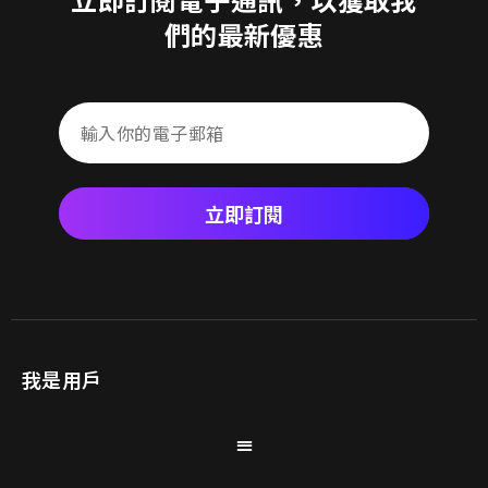
們的最新優惠
立即訂閱
我是用戶