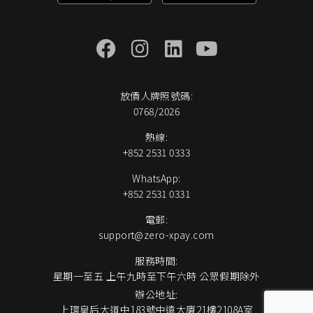
放債人牌照號碼:
0768/2026
熱線:
+852 2531 0333
WhatsApp:
+852 2531 0331
電郵:
support@zero-xpay.com
服務時間:
星期一至五 上午九時至下午六時 公眾假期除外
辦公地址:
上環皇后大道中183號中遠大廈21樓2108A室