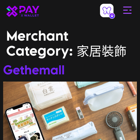
Merchant
Category:
家居裝飾
Gethemall