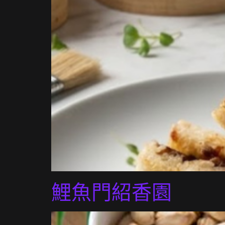
鯉魚門紹香園