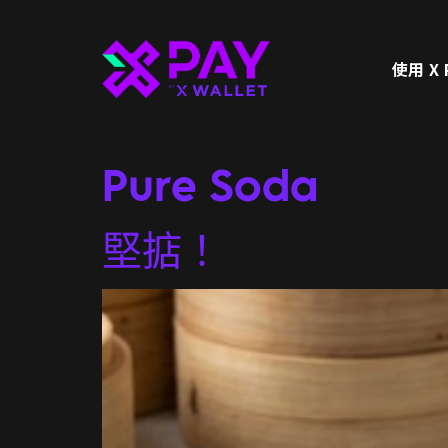
使用 X 
Merchant Cat
Pure Soda
堅掂！