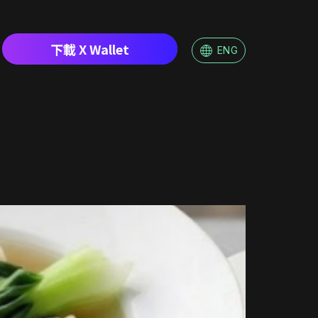
下載 X Wallet
ENG