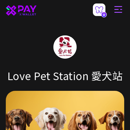
Love Pet Station 愛犬站