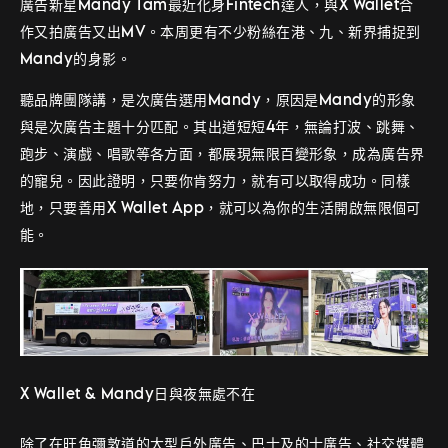
廣告新星Mandy Tam最近化身Fintech達人，與X Wallet合
作又拍廣告又出MV。本周更有不少粉絲在港、九、新界捕捉到
Mandy的身影。
聽品牌團隊講，是次廣告選用Mandy，原因是Mandy的形象
與是次廣告主題十分匹配。其出道短短4年，無論打波、跳舞、
跑步、演戲、唱歌等各方面，都展現無限百變形象，成為廣告界
的寵兒。因此證明，只要你肯努力，就有可以取得成功。同樣
地，只要善用X Wallet App，就可以為你的生活開啟無限個可
能。
X Wallet & Mandy日與夜無處不在
除了在旺角彌敦道的大型戶外廣告、巴士及的士廣告、社交媒體