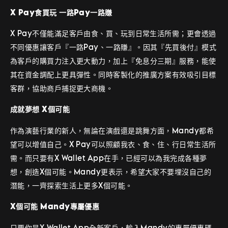
X
Pay
食買玩
一路Pay一路賺
X Pay不僅能滿足客戶由食、買、玩到日常生活所需；更會透過
不同優惠讓客戶『一路Pay、一路賺』。因其『先買後付』模式
為客戶的購買力注入更大動力，加上『免息分三期』服務，能使
其在資金調配上更具彈性。同時客製化的推廣方案有效吸引目標
客群，協助商戶捕捉更大商機。
成就夢想
X個可能
作為演藝行業的新人，無論在演戲還是跳舞方面，Mandy都希
望可以增值自己。X Pay可以照顧我衣、食、住、行日常生活所
需。而只要有X Wallet App在手，已經可以為我完成各種夢
想，創造X個可能。Mandy更表示，希望大家不要埋沒自己的
潛能，一齊探索生活上更多X個可能。
X個可能
Mandy專屬優惠
只要你是X Wallet App全新客戶，輸入Mandy的專屬優惠碼