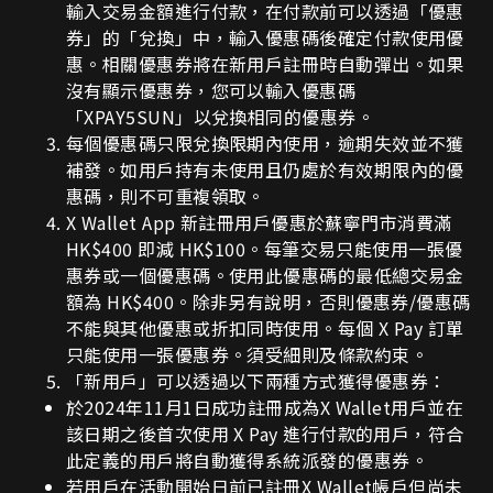
輸入交易金額進行付款，在付款前可以透過「優惠
券」的「兌換」中，輸入優惠碼後確定付款使用優
惠。相關優惠券將在新用戶註冊時自動彈出。如果
沒有顯示優惠券，您可以輸入優惠碼
「XPAY5SUN」以兌換相同的優惠券。
每個優惠碼只限兌換限期內使用，逾期失效並不獲
補發。如用戶持有未使用且仍處於有效期限內的優
惠碼，則不可重複領取。
X Wallet App
新註冊用戶優惠於蘇寧門市消費滿
HK$400
即減
HK$100
。每筆交易只能使用一張優
惠券或一個優惠碼。使用此優惠碼的最低總交易金
額為
HK$400
。除非另有說明，否則優惠券
/
優惠碼
不能與其他優惠或折扣同時使用。
每個
X Pay
訂單
只能使用一張優惠券。須受細則及條款約束。
「新用戶」可以透過以下兩種方式獲得優惠券：
於2024年11月1日成功註冊成為X Wallet用戶並在
該日期之後首次使用 X Pay 進行付款的用戶，符合
此定義的用戶將自動獲得系統派發的優惠券。
若用戶在活動開始日前已註冊X Wallet帳戶但尚未