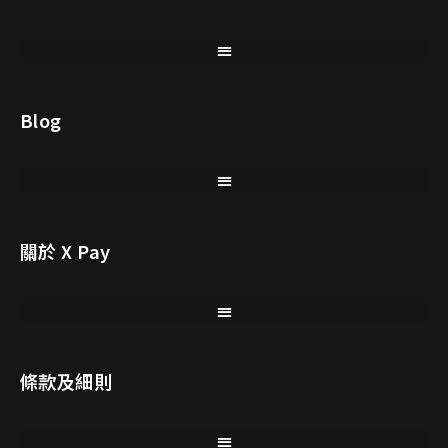
Blog
關於 X Pay
條款及細則