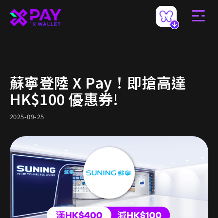
蘇寧登陸 X Pay！即搶高達
HK$100 優惠券!
2025-09-25