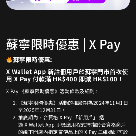
蘇寧限時優惠 | X Pay
蘇寧限時優惠:
X Wallet App 新註冊用戶於蘇寧門市首次使
用 X Pay 付款滿 HK$400 即減 HK$100！
X Pay
《蘇寧限時優惠》活動條款及細則
:
《蘇寧限時優惠》活動的推廣期為
2024
年11
月1
日
至2025年12月31日
。
推廣期內，合資格
X Pay 「
新用戶」 透
過
X Wallet App
手機應用程式掃描於合資格商戶
的線下門店內指定宣傳品上的
X Pay
二維碼即可於