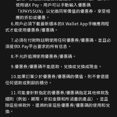
使用過X Pay，用戶可以手動輸入優惠碼
「XPAY5SUN」
以兌換同等價值的優惠券，享受相
應的折扣或優惠。
6.用戶必須下載最新版本的
X Wallet App
手機應用程
式才能使用優惠券
/
優惠碼。
7.必須在付款時註明使用任何優惠券
/
優惠碼，並且必
須提供
X Pay
平台要求的所有信息。
8.不允許追溯使用優惠券
/
優惠碼。
9.優惠券
/
優惠碼不能退款，兌換或兌換成現金。
10.如果訂單少於優惠券
/
優惠碼的價值，則不會退還
任何退款或剩餘的積分。
11.可能會針對指定的優惠券
/
優惠碼指定其他條款及
細則（例如，期限，折扣金額和所涵蓋的產品），並且
除這些條款外，還將約束這些優惠券
/
優惠碼的使用和兌
換。