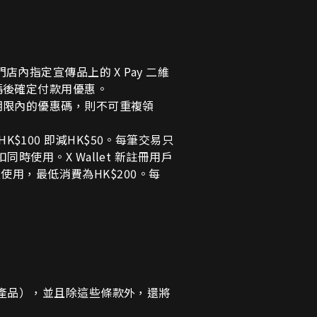
。
門店內指定宣傳品上的
X Pay
二維
碼後確定付款用優惠。
期限內的優惠碼，則不可重複領
HK$100
即減
HK$50
。每筆交易只
扣同時使用。
X Wallet
新註冊用戶
次使用，最低消費為
HK$200
。每
產品），並且除這些條款外，還將