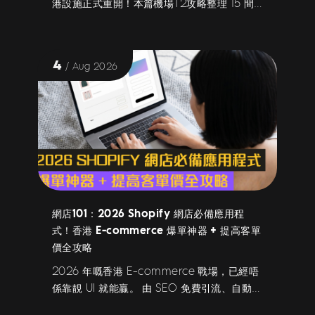
港設施正式重開！本篇機場T2攻略整理 15 間
航空公司搬遷時間表、智能安檢黑科技、最快
前往 T1 登機方法與預留時間。想平買
Traveliker 機票套票？教你用 X Pay 先買後
4
/ Aug 2026
付享 3期免息分期，輸入 XPAY30 獨家優惠碼
再享立減折扣！
網店101：2026 Shopify 網店必備應用程
式！香港 E-commerce 爆單神器 + 提高客單
價全攻略
2026 年嘅香港 E-commerce 戰場，已經唔
係靠靚 UI 就能贏。 由 SEO 免費引流、自動化
追客EDM、高轉換 Landing Page，到點—