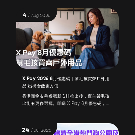
能夠令高單價商品「即刻賣出去」嘅 先買後付
BNPL 分期付款體驗，每個環節都係你嘅競爭
4
/ Aug 2026
優勢。 本文精選 5 大 Shopify 必備 App，並
深度解析點解引入 BNPL 可以令你嘅平均客單
價 (AOV) 急升 30% 以上——全係香港市場實
戰驗證，睇完即可上手！
X Pay 2026 8月優惠碼｜幫毛孩買齊戶外用
品 出街食飯更方便
香港寵物友善餐廳新安排推出後，寵主帶毛孩
出街有更多選擇。即睇 X Pay 8月優惠碼，於
Love Pet Station、YOHO 友和、Pricerite
實惠、Star Pet、Pet Pet Home購買寵物用
品、戶外用品及夏日消暑好物即享折扣。
24
/ Jul 2026