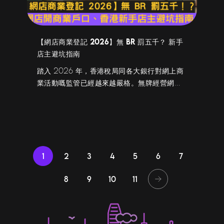
【網店商業登記 2026】無 BR 罰五千？ 新手
店主避坑指南
踏入 2026 年，香港稅局同各大銀行對網上商
業活動嘅監管已經越來越嚴格。無牌經營網店
最高可以被罰款 $5,000 兼監禁一年；而頻繁
用個人戶口做商業交易，分分鐘會被銀行以
「違反反洗錢條例」為由即時凍結戶口，影響
埋你個人嘅信用卡、按揭同信用評級！想網店
開得順風順水、做好預算管理，即刻睇睇
2026 年最新嘅合規開店與開戶實戰攻略。
1
2
3
4
5
6
7
8
9
10
11