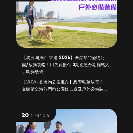
【狗公園推介 香港 2026】全港熱門寵物公
園/放狗攻略！用先買後付 3期免息分期輕鬆入
手狗狗裝備
【2026 香港狗公園推介】想帶毛孩放電？一
文睇清全港熱門狗公園好去處及戶外必備裝
備！喺 Love Pet Station、Pet Pet
Home、Star Pet、YOHO 網購寵物手推車、
牽引繩及便攜尿墊，用 X Pay 享 3 期免息分
20
/ Jul 2026
期，仲有寵物裝備優惠碼，輕鬆做好預算管
理！