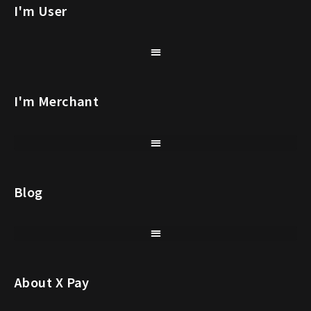
I'm User
I'm Merchant
Blog
About X Pay