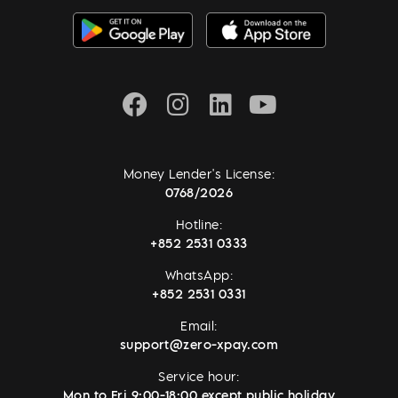
Money Lender's License:
0768/2026
Hotline:
+852 2531 0333
WhatsApp:
+852 2531 0331
Email:
support@zero-xpay.com
Service hour:
Mon to Fri 9:00-18:00 except public holiday