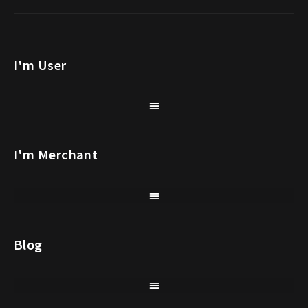
I'm User
I'm Merchant
Blog