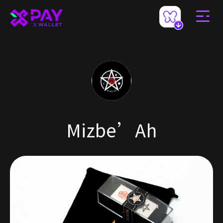
Mizbe’Ah